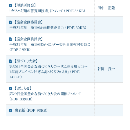
【現地研修会】
田中 正隆
「カワハギ類の蓄養殖技術」について （PDF：86KB）
【協会企画委員会】
平成21年度 第1回企画推進委員会 （PDF：30KB）
【協会企画委員会】
平成21年度 第1回水研センター委託事業検討委員会
（PDF：19KB）
【海づくり大会】
第30回全国豊かな海づくり大会～ぎふ長良川大会～
谷岡 良一
1年前プレイベント「ぎふ海づくりフェスタ」 （PDF：
145KB）
【お知らせ】
第29回全国豊かな海づくり大会の開催について
（PDF：339KB）
裏表紙 （PDF：93KB）