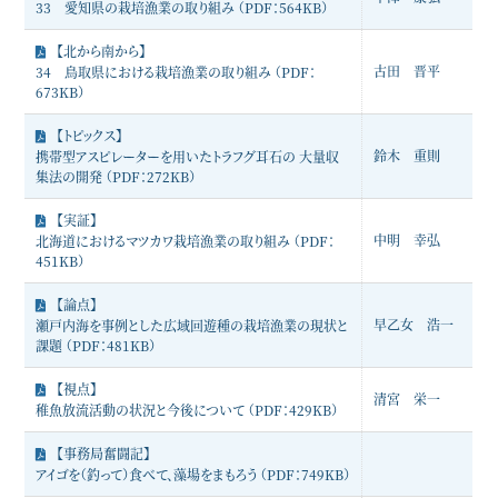
33 愛知県の栽培漁業の取り組み （PDF：564KB）
【北から南から】
古田 晋平
34 鳥取県における栽培漁業の取り組み （PDF：
673KB）
【トピックス】
鈴木 重則
携帯型アスピレーターを用いたトラフグ耳石の 大量収
集法の開発 （PDF：272KB）
【実証】
中明 幸弘
北海道におけるマツカワ栽培漁業の取り組み （PDF：
451KB）
【論点】
早乙女 浩一
瀬戸内海を事例とした広域回遊種の栽培漁業の現状と
課題 （PDF：481KB）
【視点】
清宮 栄一
稚魚放流活動の状況と今後について （PDF：429KB）
【事務局奮闘記】
アイゴを（釣って）食べて、藻場をまもろう （PDF：749KB）